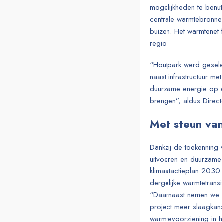
mogelijkheden te benut
centrale warmtebronne
buizen. Het warmtenet 
regio.
“Houtpark werd gesele
naast infrastructuur m
duurzame energie op e
brengen”, aldus Direc
Met steun van
Dankzij de toekenning
uitvoeren en duurzame
klimaatactieplan 2030 
dergelijke warmtetransi
“Daarnaast nemen we a
project meer slaagkans
warmtevoorziening in h