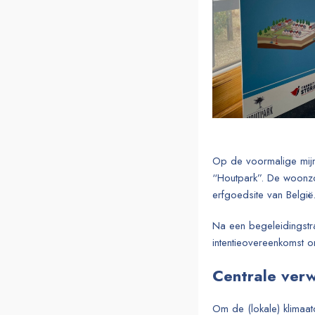
Op de voormalige mijn
“Houtpark”. De woonzo
erfgoedsite van België
Na een begeleidingstraj
intentieovereenkomst 
Centrale ver
Om de (lokale) klimaatd