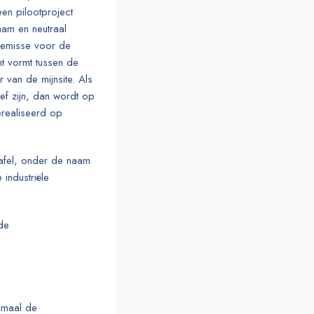
en pilootproject
aam en neutraal
remisse voor de
t vormt tussen de
 van de mijnsite. Als
ief zijn, dan wordt op
erealiseerd op
tafel, onder de naam
industriële
 de
ximaal de