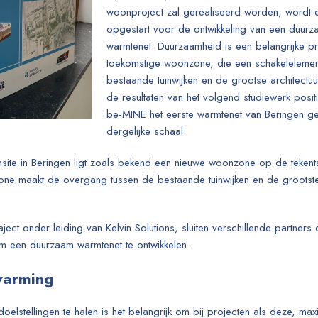
woonproject zal gerealiseerd worden, wordt e
opgestart voor de ontwikkeling van een duurz
warmtenet. Duurzaamheid is een belangrijke p
toekomstige woonzone, die een schakelelemen
bestaande tuinwijken en de grootse architectuur
de resultaten van het volgend studiewerk posit
be-MINE het eerste warmtenet van Beringen g
dergelijke schaal.
site in Beringen ligt zoals bekend een nieuwe woonzone op de teken
ne maakt de overgang tussen de bestaande tuinwijken en de grootste 
.
ect onder leiding van Kelvin Solutions, sluiten verschillende partners
om een duurzaam warmtenet te ontwikkelen.
warming
oelstellingen te halen is het belangrijk om bij projecten als deze, ma