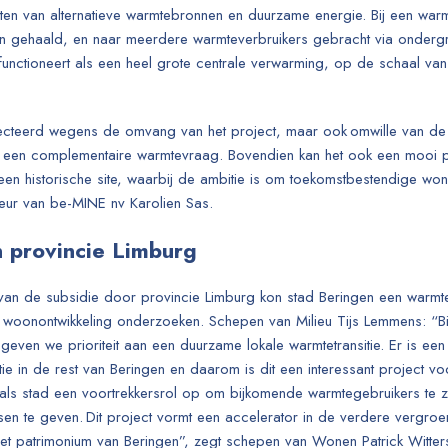
ten van alternatieve warmtebronnen en duurzame energie. Bij een warm
n gehaald, en naar meerdere warmteverbruikers gebracht via onderg
functioneert als een heel grote centrale verwarming, op de schaal van 
cteerd wegens de omvang van het project, maar ook omwille van de ru
et een complementaire warmtevraag. Bovendien kan het ook een mooi pi
en historische site, waarbij de ambitie is om toekomstbestendige won
teur van be-MINE nv Karolien Sas.
 provincie Limburg
 van de subsidie door provincie Limburg kon stad Beringen een warmte
 woonontwikkeling onderzoeken. Schepen van Milieu Tijs Lemmens: “Bi
geven we prioriteit aan een duurzame lokale warmtetransitie. Er is een
tie in de rest van Beringen en daarom is dit een interessant project vo
ls stad een voortrekkersrol op om bijkomende warmtegebruikers te 
en te geven. Dit project vormt een accelerator in de verdere vergro
et patrimonium van Beringen”, zegt schepen van Wonen Patrick Witter