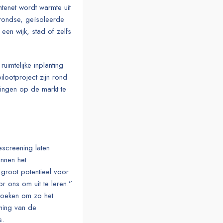
tenet wordt warmte uit
rondse, geïsoleerde
een wijk, stad of zelfs
imtelijke inplanting
lootproject zijn rond
ingen op de markt te
screening laten
nnen het
 groot potentieel voor
or ons om uit te leren.”
zoeken om zo het
ening van de
s.