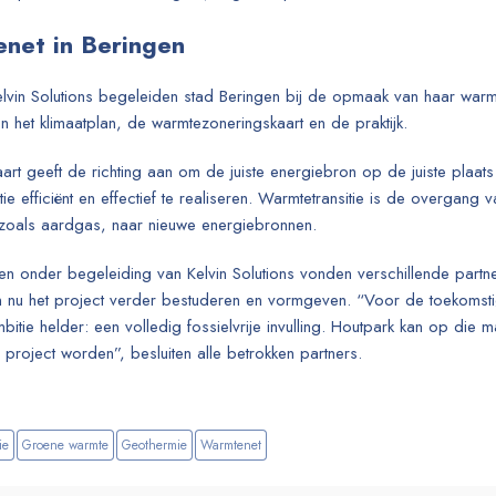
net in Beringen
Kelvin Solutions begeleiden stad Beringen bij de opmaak van haar warm
n het klimaatplan, de warmtezoneringskaart en de praktijk.
rt geeft de richting aan om de juiste energiebron op de juiste plaat
e efficiënt en effectief te realiseren. Warmtetransitie is de overgang 
, zoals aardgas, naar nieuwe energiebronnen.
 onder begeleiding van Kelvin Solutions vonden verschillende partne
n nu het project verder bestuderen en vormgeven. “Voor de toekomst
itie helder: een volledig fossielvrije invulling. Houtpark kan op die
 project worden”, besluiten alle betrokken partners.
ie
Groene warmte
Geothermie
Warmtenet