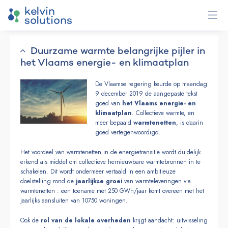
Duurzame warmte belangrijke pijler in
het Vlaams energie- en klimaatplan
De Vlaamse regering keurde op maandag
9 december 2019 de aangepaste tekst
goed van
het Vlaams energie- en
klimaatplan
. Collectieve warmte, en
meer bepaald
warmtenetten
, is daarin
goed vertegenwoordigd.
Het voordeel van warmtenetten in de energietransitie wordt duidelijk
erkend als middel om collectieve hernieuwbare warmtebronnen in te
schakelen. Dit wordt ondermeer vertaald in een ambitieuze
doelstelling rond de
jaarlijkse groei
van warmteleveringen via
warmtenetten : een toename met 250 GWh/jaar komt overeen met het
jaarlijks aansluiten van 10750 woningen.
Ook de
rol van de lokale overheden
krijgt aandacht: uitwisseling