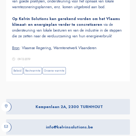
van goede praktijken, ondersteuning voor het opmaak van lokale
warmtezoneringsplannen, enz. komen uitgebreid aan bod.
Op Kelvin Solutions kan gerekend worden om het Vlaams
klimaat- en energieplan verder te concretiseren
via de
ondersteuning van lokale besturen en van de industrie in de stappen
die ze zetten naar de verduurzaming van hun energieverbruik!
Bron
: Vlaamse Regering, Warmtenetwerk Vlaanderen
09-12-2019
Beleid
Restwarmte
Groene warmte
Kempenlaan 2A, 2300 TURNHOUT
info@kelvinsolutions.be